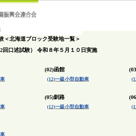
覧
験＜北海道ブロック受験地一覧＞
112回口述試験） 令和８年５月１０日実施
(02)函館
(0
動車
(12)一級小型自動車
(
(05)釧路
(0
動車
(12)一級小型自動車
(
動車