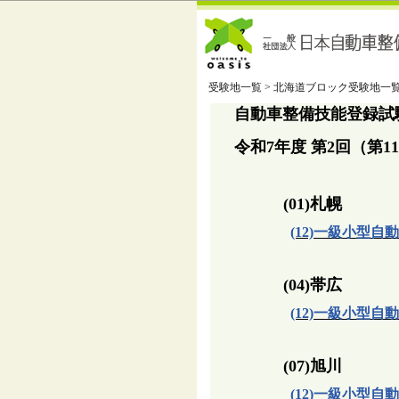
受験地一覧 > 北海道ブロック受験地一
自動車整備技能登録試
令和7年度 第2回（第
(01)札幌
(12)一級小型自
(04)帯広
(12)一級小型自
(07)旭川
(12)一級小型自