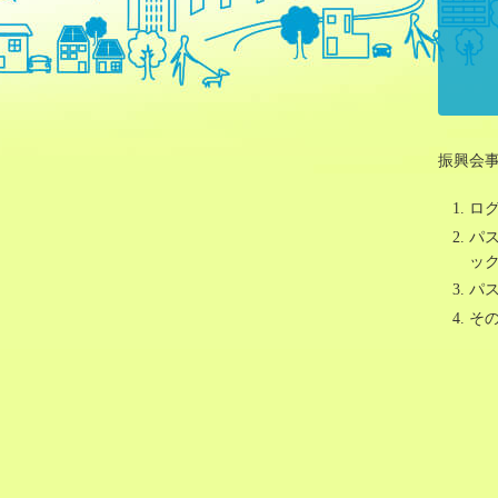
振興会
ログ
パ
ッ
パ
そ