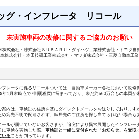
ッグ・インフレータ リコール
未実施車両の改修に関するご協力のお願い
車株式会社・株式会社ＳＵＢＡＲＵ・ダイハツ工業株式会社・トヨタ自
車株式会社・本田技研工業株式会社・マツダ株式会社・三菱自動車工業
フレータに係るリコールついては、自動車メーカー各社において改修
9年1月末時点で7割弱程度に留まっており、未だ約560万台もの車両
案内は、車検証の住所を基にダイレクトメールをお送りしております
ため宛先不明で配達されず、転居先のご住所を探し当てられない場合も
ールが届いていないお客さまが、追突により異常展開したインフレー
前に車検を実施した際、
車検証と一緒に交付された「お知らせ」を受取
ている
ことが判っています。