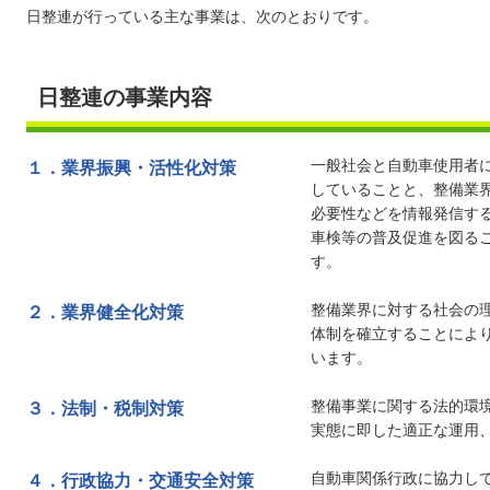
日整連が行っている主な事業は、次のとおりです。
日整連の事業内容
一般社会と自動車使用者
１．
業界振興・活性化対策
していることと、整備業
必要性などを情報発信す
車検等の普及促進を図る
す。
整備業界に対する社会の
２．
業界健全化対策
体制を確立することによ
います。
整備事業に関する法的環
３．
法制・税制対策
実態に即した適正な運用
自動車関係行政に協力し
４．
行政協力・交通安全対策