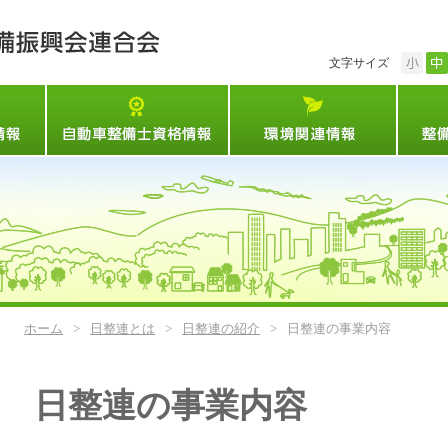
小
マイカー点検情報
自動車整備士資格試験情報
環境関
ホーム
>
日整連とは
>
日整連の紹介
>
日整連の事業内容
日整連の事業内容