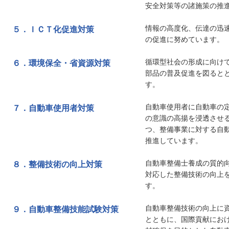
安全対策等の諸施策の推
情報の高度化、伝達の迅
５．
ＩＣＴ化促進対策
の促進に努めています。
循環型社会の形成に向け
６．
環境保全・省資源対策
部品の普及促進を図ると
す。
自動車使用者に自動車の
７．
自動車使用者対策
の意識の高揚を浸透させ
つ、整備事業に対する自
推進しています。
自動車整備士養成の質的
８．
整備技術の向上対策
対応した整備技術の向上
す。
自動車整備技術の向上に
９．
自動車整備技能試験対策
とともに、国際貢献にお