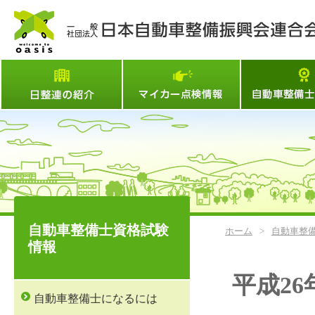
日整連とは
マイカー点検情
自動車整備士資格試験
ホーム
>
自動車整
情報
平成26
自動車整備士になるには