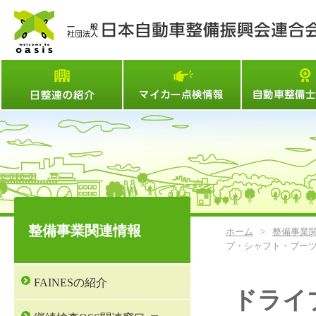
日整連とは
マイカー点検情
整備事業関連情報
ホーム
>
整備事業
ブ・シャフト・ブー
FAINESの紹介
ドライ