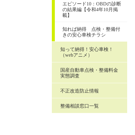
エピソード10：OBDの診断
の結果編【令和4年10月掲
載】
知れば納得 点検・整備付
きの安心車検チラシ
知って納得！安心車検！
（webアニメ）
国産自動車点検・整備料金
実態調査
不正改造防止情報
整備相談窓口一覧