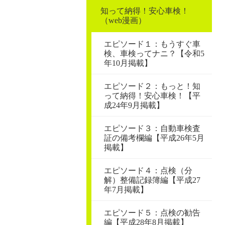
知って納得！安心車検！
（web漫画）
エピソード１：もうすぐ車
検、車検ってナニ？【令和5
年10月掲載】
エピソード２：もっと！知
って納得！安心車検！【平
成24年9月掲載】
エピソード３：自動車検査
証の備考欄編【平成26年5月
掲載】
エピソード４：点検（分
解）整備記録簿編【平成27
年7月掲載】
エピソード５：点検の勧告
編【平成28年8月掲載】