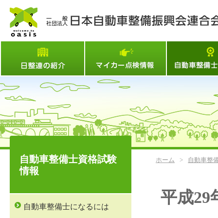
日整連とは
マイカー点検情
自動車整備士資格試験
ホーム
>
自動車整
情報
平成29
自動車整備士になるには