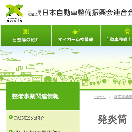
日整連とは
マイカー点検情
整備事業関連情報
ホーム
>
整備事業
発炎筒
FAINESの紹介