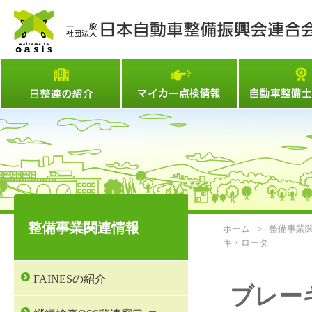
日整連とは
マイカー点検情
整備事業関連情報
ホーム
>
整備事業
キ・ロータ
FAINESの紹介
ブレー