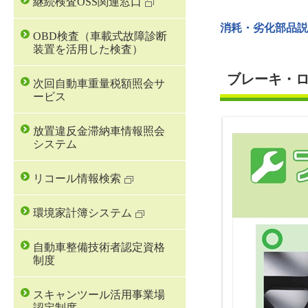
継続検査OSS関連窓口
消耗・劣化部品説
OBD検査（車載式故障診断
装置を活用した検査）
ブレーキ・
次回自動車重量税額照会サ
ービス
放置違反金滞納車情報照会
システム
リコール情報検索
環境家計簿システム
自動車整備技術者認定資格
制度
スキャンツール活用事業場
認定制度