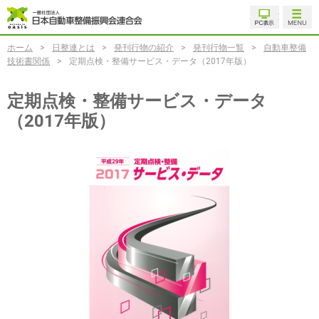
ホーム
>
日整連とは
>
発刊行物の紹介
>
発刊行物一覧
>
自動車整備
技術書関係
>
定期点検・整備サービス・データ（2017年版）
定期点検・整備サービス・データ
（2017年版）