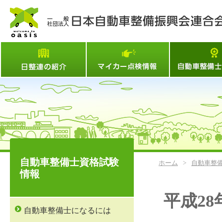
日整連とは
マイカー点検情
自動車整備士資格試験
ホーム
>
自動車整
情報
平成28
自動車整備士になるには