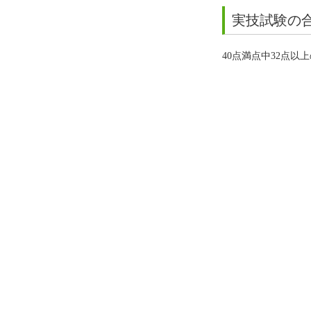
実技試験の
40点満点中32点