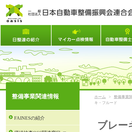
日整連とは
マイカー点検情
整備事業関連情報
ホーム
>
整備事業
キ・フルード
FAINESの紹介
ブレー